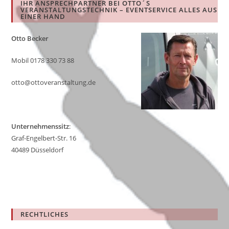
IHR ANSPRECHPARTNER BEI OTTO´S
the
VERANSTALTUNGSTECHNIK – EVENTSERVICE ALLES AUS
EINER HAND
sea
pan
Otto Becker
Mobil 0178 330 73 88
otto@ottoveranstaltung.de
Unternehmenssitz
:
Graf-Engelbert-Str. 16
40489 Düsseldorf
RECHTLICHES