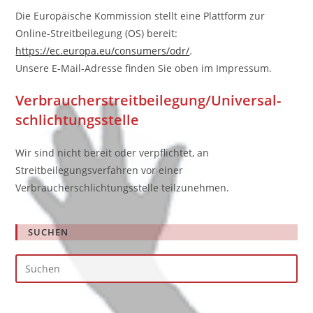
Die Europäische Kommission stellt eine Plattform zur
Online-Streitbeilegung (OS) bereit:
https://ec.europa.eu/consumers/odr/
.
Unsere E-Mail-Adresse finden Sie oben im Impressum.
Verbraucher­streit­beilegung/Universal­
schlichtungs­stelle
Wir sind nicht bereit oder verpflichtet, an
Streitbeilegungsverfahren vor einer
Verbraucherschlichtungsstelle teilzunehmen.
SUCHEN
Pre
Es
to