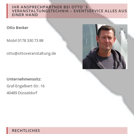
clo
IHR ANSPRECHPARTNER BEI OTTO´S
the
VERANSTALTUNGSTECHNIK – EVENTSERVICE ALLES AUS
EINER HAND
sea
pan
Otto Becker
Mobil 0178 330 73 88
otto@ottoveranstaltung.de
Unternehmenssitz
:
Graf-Engelbert-Str. 16
40489 Düsseldorf
RECHTLICHES