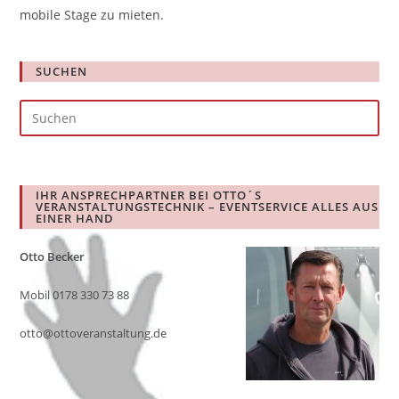
mobile Stage zu mieten.
SUCHEN
Pre
Es
to
clo
IHR ANSPRECHPARTNER BEI OTTO´S
the
VERANSTALTUNGSTECHNIK – EVENTSERVICE ALLES AUS
EINER HAND
sea
pan
Otto Becker
Mobil 0178 330 73 88
otto@ottoveranstaltung.de