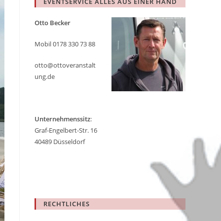
EVENTSERVICE ALLES AUS EINER HAND
search
panel.
Otto Becker
Mobil 0178 330 73 88
otto@ottoveranstalt
ung.de
Unternehmenssitz
:
Graf-Engelbert-Str. 16
40489 Düsseldorf
RECHTLICHES