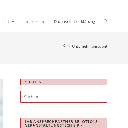
Website-
Licht
Impressum
Datenschutzerklärung
Suche
>
Unternehmensevent
umschalten
SUCHEN
Press
Escape
to
close
IHR ANSPRECHPARTNER BEI OTTO´S
the
VERANSTALTUNGSTECHNIK –