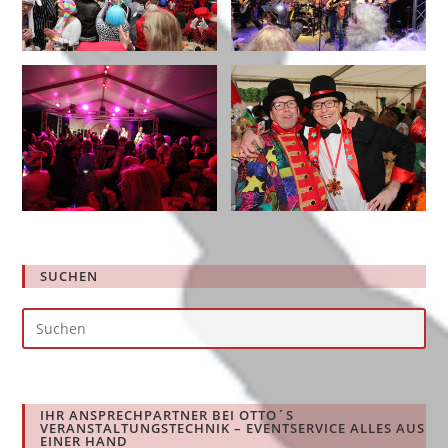
SUCHEN
Pre
Es
to
clo
IHR ANSPRECHPARTNER BEI OTTO´S
the
VERANSTALTUNGSTECHNIK – EVENTSERVICE ALLES AUS
EINER HAND
sea