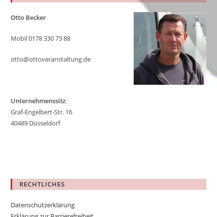
pan
Otto Becker
Mobil 0178 330 73 88
otto@ottoveranstaltung.de
Unternehmenssitz
:
Graf-Engelbert-Str. 16
40489 Düsseldorf
RECHTLICHES
Datenschutzerklärung
Erklärung zur Barrierefreiheit